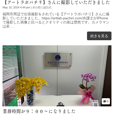
【アートラボパチリ】さんに撮影していただきました
May 10, 2024 4:44 pm
|
未分類
|
誠百武
福岡市周辺で出張撮影をされている【アートラボパチリ】さんに撮
影していただきました。https://artlab-pachiri.com/弁護士がiPhone
で撮影した画像と比べるとクオリティの差は歴然です。カメラマン
は若 ...
続きを見る
0
業務時間が９：００～になりました