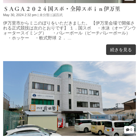
ＳＡＧＡ２０２４国スポ・全障スポｉｎ伊万里
May 30, 2024 2:32 pm
|
未分類
|
誠百武
伊万里市からミニのぼりをいただきました。 【伊万里会場で開催さ
れる正式競技は次のとおりです】 １．国スポ ・水泳（オープンウ
ォータースイミング） ・バレーボール（ビーチバレーボール）
・ホッケー ・軟式野球 ２． ...
続きを見る
0