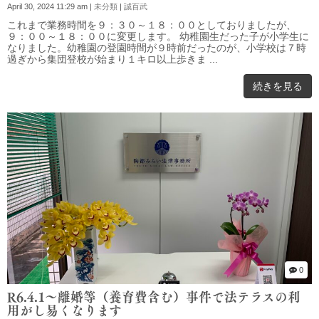
April 30, 2024 11:29 am
|
未分類
|
誠百武
これまで業務時間を９：３０～１８：００としておりましたが、
９：００～１８：００に変更します。 幼稚園生だった子が小学生に
なりました。幼稚園の登園時間が９時前だったのが、小学校は７時
過ぎから集団登校が始まり１キロ以上歩きま ...
続きを見る
0
R6.4.1～離婚等（養育費含む）事件で法テラスの利
用がし易くなります