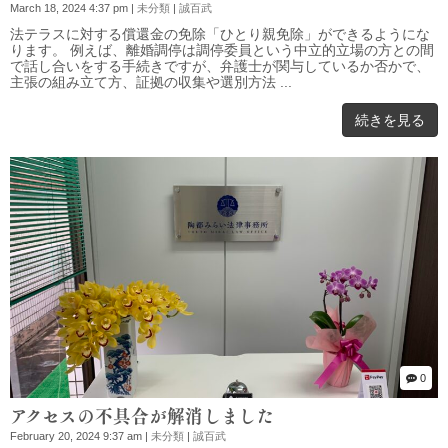
March 18, 2024 4:37 pm
|
未分類
|
誠百武
法テラスに対する償還金の免除「ひとり親免除」ができるようにな
ります。 例えば、離婚調停は調停委員という中立的立場の方との間
で話し合いをする手続きですが、弁護士が関与しているか否かで、
主張の組み立て方、証拠の収集や選別方法 ...
続きを見る
0
アクセスの不具合が解消しました
February 20, 2024 9:37 am
|
未分類
|
誠百武