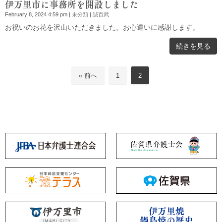
伊万里市に事務所を開設しました
February 8, 2024 4:59 pm
|
未分類
|
誠百武
お祝いのお花を沢山いただきました。お心遣いに感謝します。
続きを見る
« 前へ
1
2
伊万里焼
鍋島焼の歴史