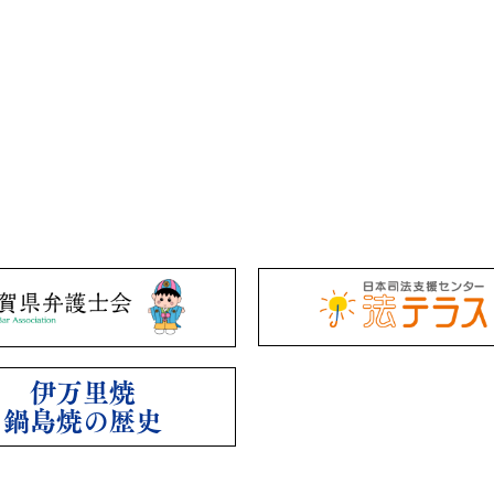
伊万里焼
鍋島焼の歴史